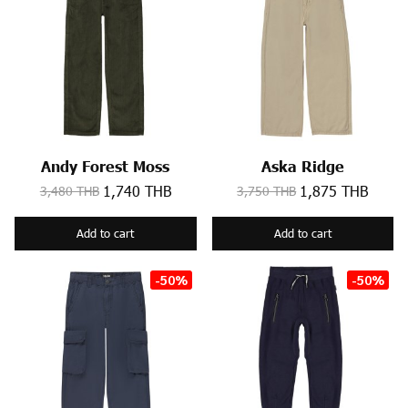
Andy Forest Moss
Aska Ridge
1,740 THB
1,875 THB
3,480 THB
3,750 THB
Add to cart
Add to cart
-50%
-50%