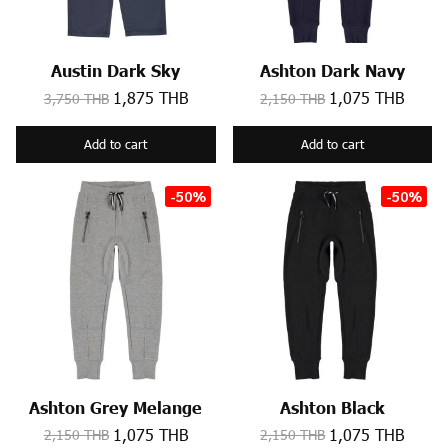
Austin Dark Sky
Ashton Dark Navy
1,875 THB
1,075 THB
3,750 THB
2,150 THB
Add to cart
Add to cart
-50%
-50%
Ashton Grey Melange
Ashton Black
1,075 THB
1,075 THB
2,150 THB
2,150 THB