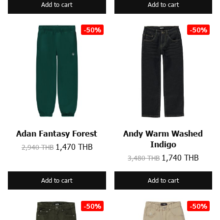
Add to cart
Add to cart
-50%
-50%
Adan Fantasy Forest
Andy Warm Washed
Indigo
1,470 THB
2,940 THB
1,740 THB
3,480 THB
Add to cart
Add to cart
-50%
-50%