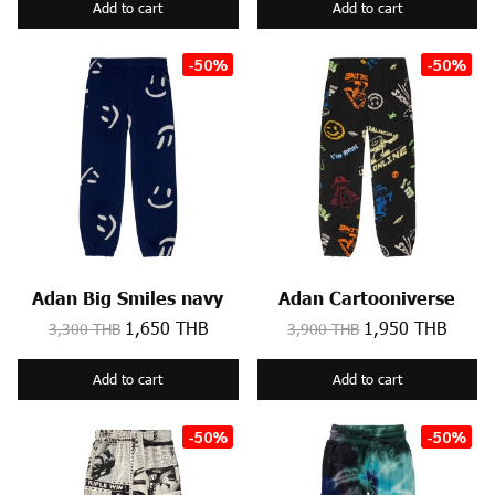
Add to cart
Add to cart
-50%
-50%
Adan Big Smiles navy
Adan Cartooniverse
1,650 THB
1,950 THB
3,300 THB
3,900 THB
Add to cart
Add to cart
-50%
-50%