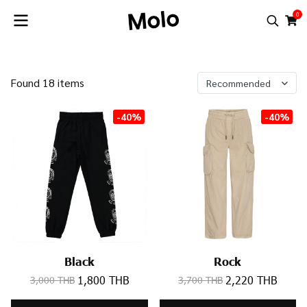
0
Found 18 items
Recommended
-40%
-40%
Black
Rock
1,800 THB
2,220 THB
3,000 THB
3,700 THB