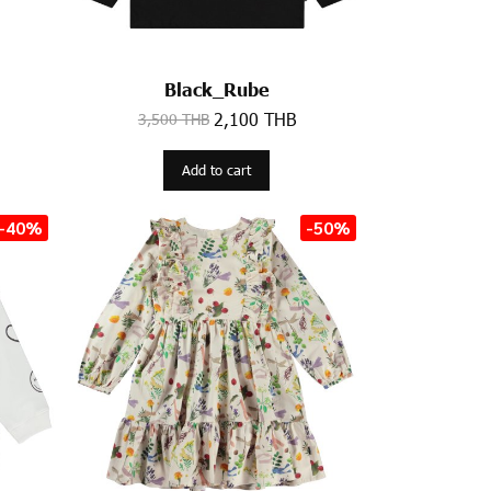
Black_Rube
2,100 THB
3,500 THB
Add to cart
-40%
-50%