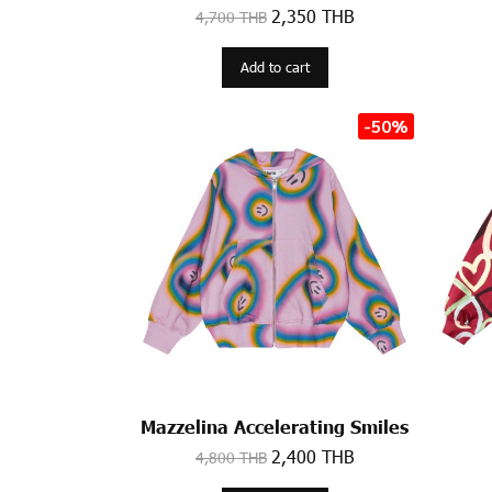
2,350 THB
4,700 THB
Add to cart
-50%
Mazzelina Accelerating Smiles
2,400 THB
4,800 THB