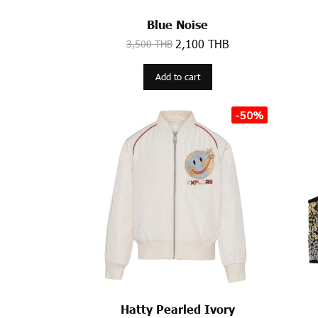
Blue Noise
2,100 THB
3,500 THB
Add to cart
-50%
Hatty Pearled Ivory