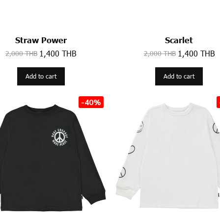
Straw Power
Scarlet
1,400 THB
1,400 THB
2,000 THB
2,000 THB
Add to cart
Add to cart
-40%