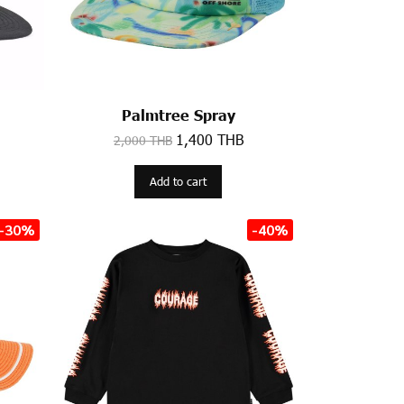
Palmtree Spray
1,400 THB
2,000 THB
Add to cart
-30%
-40%