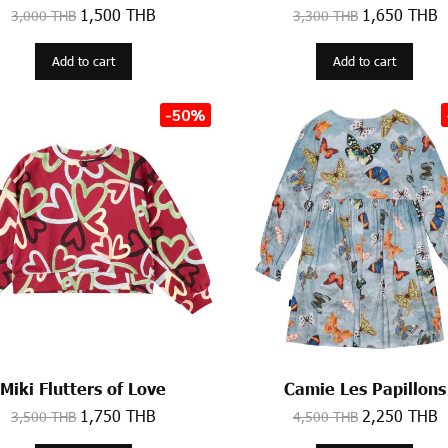
1,500 THB
1,650 THB
3,000 THB
3,300 THB
Add to cart
Add to cart
-50%
Miki Flutters of Love
Camie Les Papillons
1,750 THB
2,250 THB
3,500 THB
4,500 THB