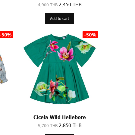
2,450 THB
4,900 THB
Add to cart
-50%
-50%
Cicela Wild Hellebore
2,850 THB
5,700 THB