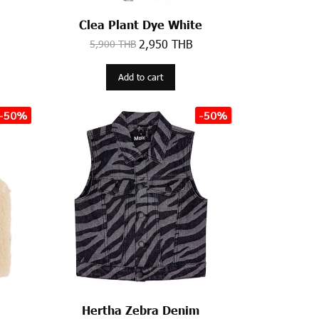
Clea Plant Dye White
2,950 THB
5,900 THB
Add to cart
-50%
-50%
Hertha Zebra Denim