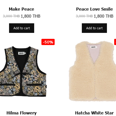
Make Peace
Peace Love Smile
1,800 THB
1,800 THB
3,000 THB
3,000 THB
Add to cart
Add to cart
-50%
Hilma Flowery
Hatcha White Star