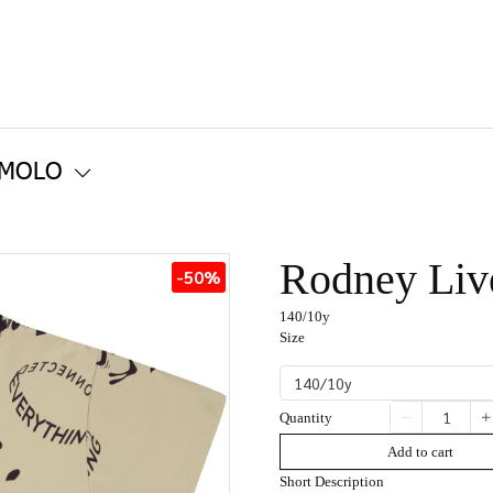
 MOLO
Rodney Live
-50%
140/10y
Size
140/10y
Quantity
Add to cart
Short Description