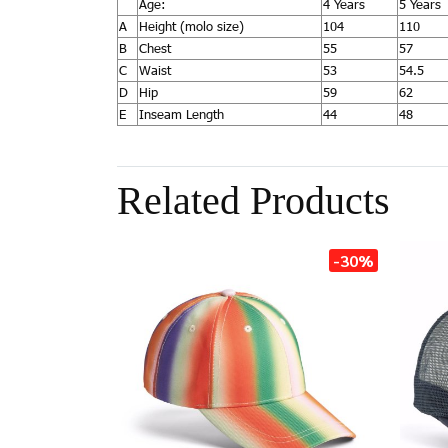
Age:
4 Years
5 Years
A
Height (molo size)
104
110
B
Chest
55
57
C
Waist
53
54.5
D
Hip
59
62
E
Inseam Length
44
48
Related Products
-30%