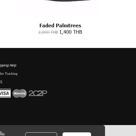
Faded Palmtrees
1,400 THB
2,000 THB
ipping Help
der Tracking
Q
ติม