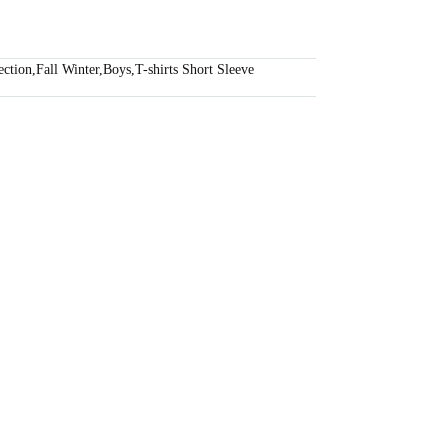
ection
,
Fall Winter
,
Boys
,
T-shirts Short Sleeve