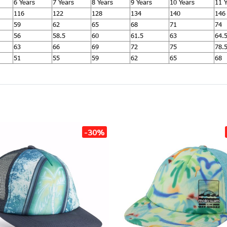
6 Years
7 Years
8 Years
9 Years
10 Years
11 
116
122
128
134
140
146
59
62
65
68
71
74
56
58.5
60
61.5
63
64.
63
66
69
72
75
78.
51
55
59
62
65
68
-30%