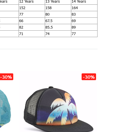
Years
12 Years
13 Years
14 Years
152
158
164
77
80
83
5
66
67.5
69
5
82
85.5
89
71
74
77
-30%
-30%