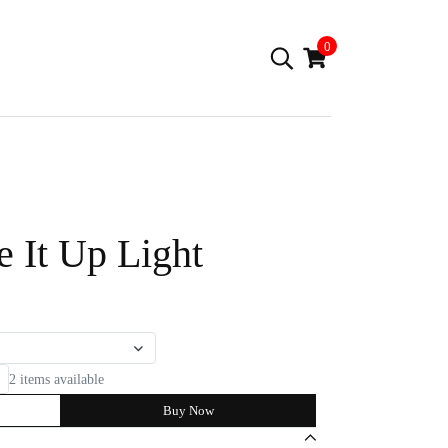
0
 It Up Light
2 items available
Buy Now