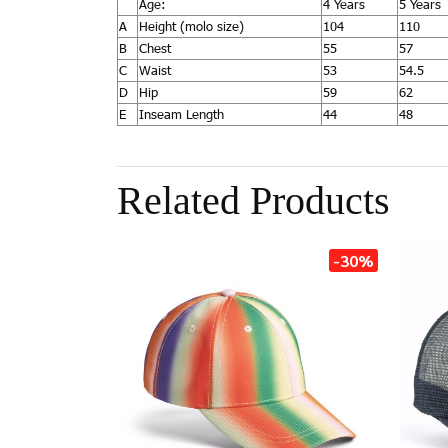
Age:
4 Years
5 Years
A
Height (molo size)
104
110
B
Chest
55
57
C
Waist
53
54.5
D
Hip
59
62
E
Inseam Length
44
48
Related Products
-30%