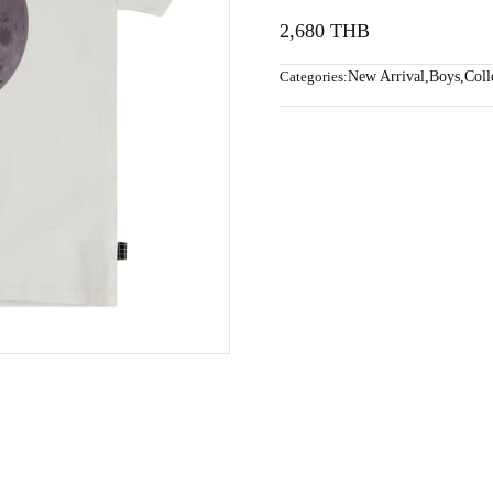
2,680 THB
Categories:
New Arrival
,
Boys
,
Coll