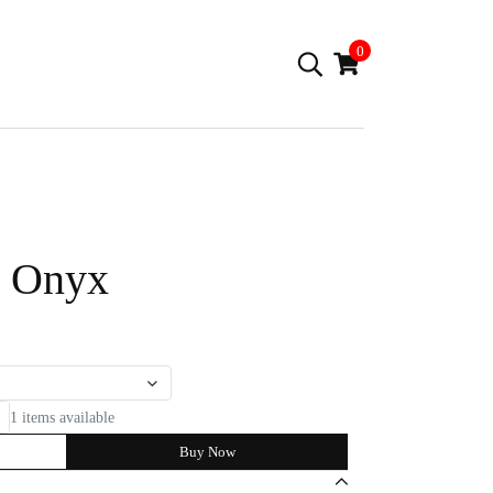
0
e Onyx
1 items available
Buy Now