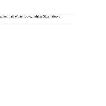
ection
,
Fall Winter
,
Boys
,
T-shirts Short Sleeve