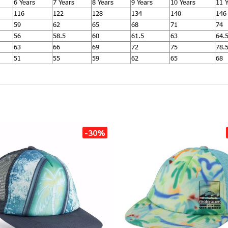
6 Years
7 Years
8 Years
9 Years
10 Years
11 
116
122
128
134
140
146
59
62
65
68
71
74
56
58.5
60
61.5
63
64.
63
66
69
72
75
78.
51
55
59
62
65
68
-30%