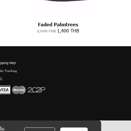
Faded Palmtrees
1,400 THB
2,000 THB
ipping Help
der Tracking
Q
ติม