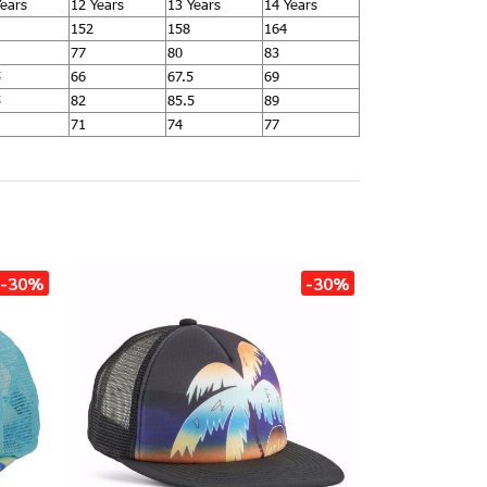
Years
12 Years
13 Years
14 Years
152
158
164
77
80
83
5
66
67.5
69
5
82
85.5
89
71
74
77
-30%
-30%