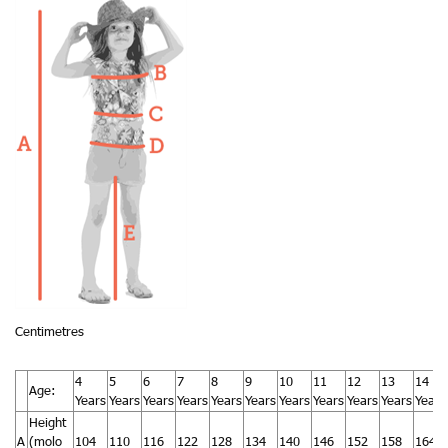
Centimetres
4
5
6
7
8
9
10
11
12
13
14
Age:
Years
Years
Years
Years
Years
Years
Years
Years
Years
Years
Years
Height
A
(molo
104
110
116
122
128
134
140
146
152
158
164