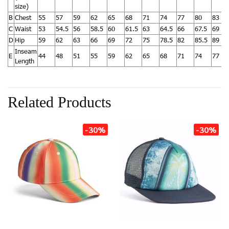
size)
B
Chest
55
57
59
62
65
68
71
74
77
80
83
C
Waist
53
54.5
56
58.5
60
61.5
63
64.5
66
67.5
69
D
Hip
59
62
63
66
69
72
75
78.5
82
85.5
89
Inseam
E
44
48
51
55
59
62
65
68
71
74
77
Length
Related Products
-30%
-30%