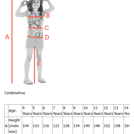
Centimetres
4
5
6
7
8
9
10
11
12
13
14
Age:
Years
Years
Years
Years
Years
Years
Years
Years
Years
Years
Years
Height
A
(molo
104
110
116
122
128
134
140
146
152
158
164
size)