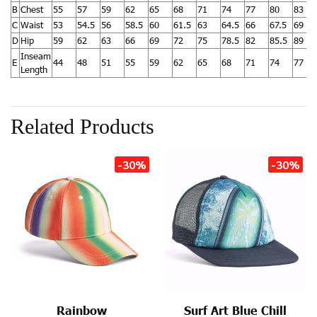
B
Chest
55
57
59
62
65
68
71
74
77
80
83
C
Waist
53
54.5
56
58.5
60
61.5
63
64.5
66
67.5
69
D
Hip
59
62
63
66
69
72
75
78.5
82
85.5
89
Inseam
E
44
48
51
55
59
62
65
68
71
74
77
Length
Related Products
-30%
-30%
Rainbow
Surf Art Blue Chill