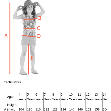
Centimetres
4
5
6
7
8
9
10
11
12
13
14
Age:
Years
Years
Years
Years
Years
Years
Years
Years
Years
Years
Years
Height
A
(molo
104
110
116
122
128
134
140
146
152
158
164