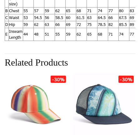
size)
B
Chest
55
57
59
62
65
68
71
74
77
80
83
C
Waist
53
54.5
56
58.5
60
61.5
63
64.5
66
67.5
69
D
Hip
59
62
63
66
69
72
75
78.5
82
85.5
89
Inseam
E
44
48
51
55
59
62
65
68
71
74
77
Length
Related Products
-30%
-30%