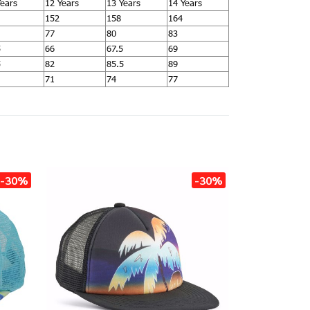
Years
12 Years
13 Years
14 Years
152
158
164
77
80
83
5
66
67.5
69
5
82
85.5
89
71
74
77
-30%
-30%