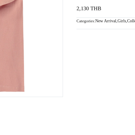
2,130 THB
Categories:
New Arrival
,
Girls
,
Coll