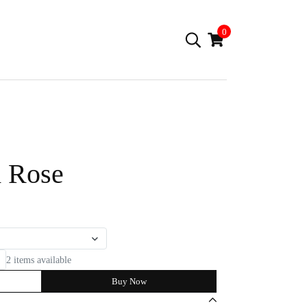
0
 Rose
2 items available
Buy Now