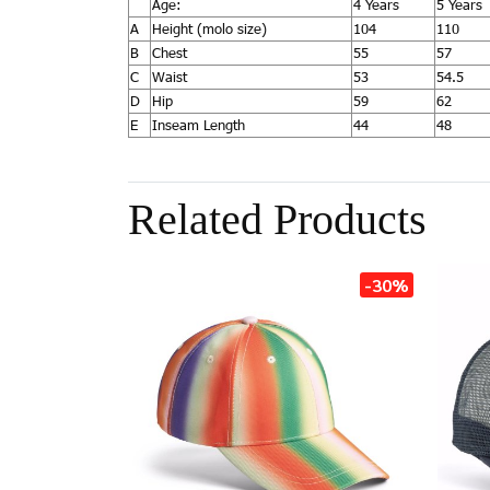
Age:
4 Years
5 Years
A
Height (molo size)
104
110
B
Chest
55
57
C
Waist
53
54.5
D
Hip
59
62
E
Inseam Length
44
48
Related Products
-30%