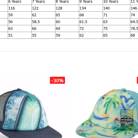
6 Years
7 Years
8 Years
9 Years
10 Years
11 
116
122
128
134
140
146
59
62
65
68
71
74
56
58.5
60
61.5
63
64.
63
66
69
72
75
78.
51
55
59
62
65
68
-30%