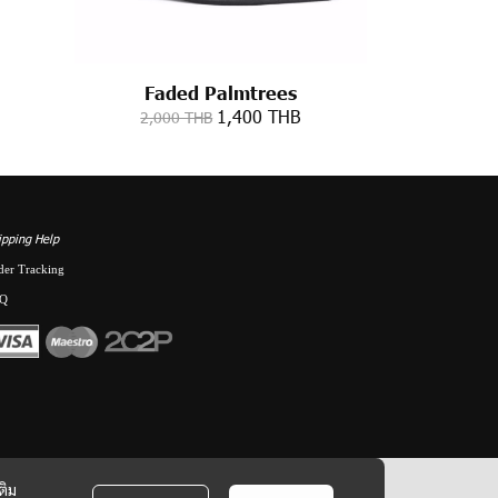
Faded Palmtrees
1,400 THB
2,000 THB
ipping Help
der Tracking
Q
ติม