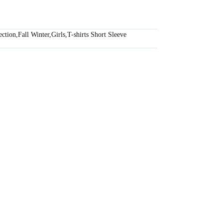
ection
,
Fall Winter
,
Girls
,
T-shirts Short Sleeve