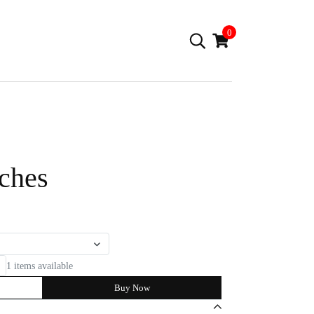
0
ches
1 items available
Buy Now