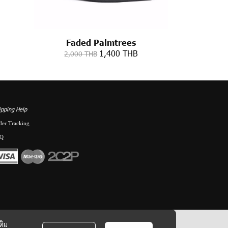
Faded Palmtrees
1,400 THB
2,000 THB
ipping Help
der Tracking
Q
ติม