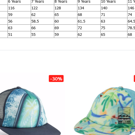
6 Years
7 Years
8 Years
9 Years
10 Years
11 
116
122
128
134
140
146
59
62
65
68
71
74
56
58.5
60
61.5
63
64.
63
66
69
72
75
78.
51
55
59
62
65
68
-30%