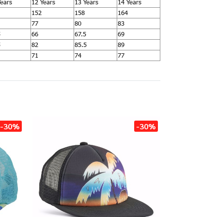
Years
12 Years
13 Years
14 Years
152
158
164
77
80
83
5
66
67.5
69
5
82
85.5
89
71
74
77
-30%
-30%