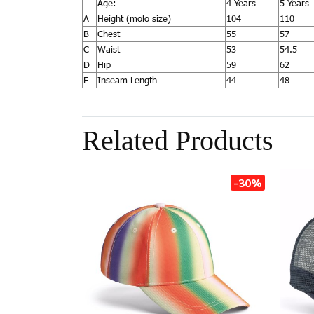
Age:
4 Years
5 Years
A
Height (molo size)
104
110
B
Chest
55
57
C
Waist
53
54.5
D
Hip
59
62
E
Inseam Length
44
48
Related Products
-30%