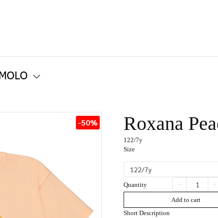
 MOLO
Roxana Pea
-50%
122/7y
Size
122/7y
Quantity
Add to cart
Short Description