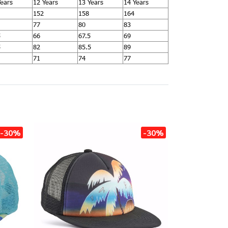
Years
12 Years
13 Years
14 Years
152
158
164
77
80
83
5
66
67.5
69
5
82
85.5
89
71
74
77
-30%
-30%