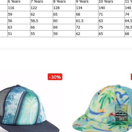
6 Years
7 Years
8 Years
9 Years
10 Years
11 
116
122
128
134
140
146
59
62
65
68
71
74
56
58.5
60
61.5
63
64.
63
66
69
72
75
78.
51
55
59
62
65
68
-30%