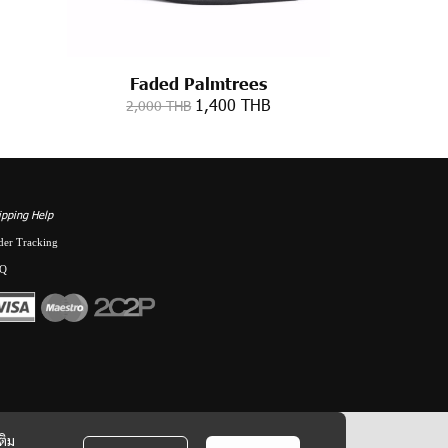
Faded Palmtrees
1,400 THB
2,000 THB
ipping Help
der Tracking
Q
ติม