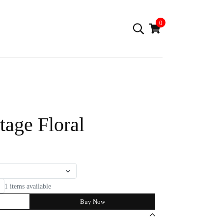
0
age Floral
1 items available
Buy Now