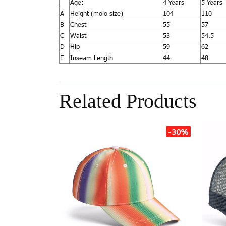
Age:
4 Years
5 Years
A
Height (molo size)
104
110
B
Chest
55
57
C
Waist
53
54.5
D
Hip
59
62
E
Inseam Length
44
48
Related Products
-30%