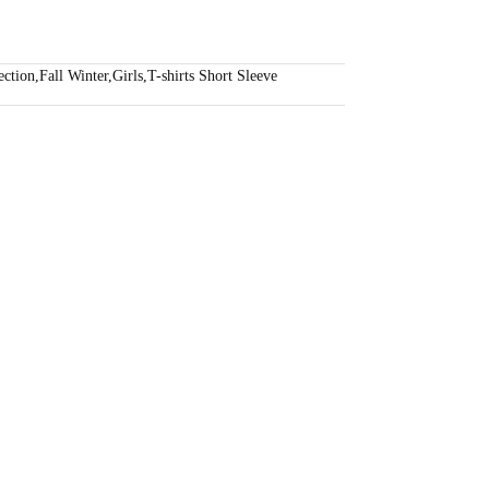
ection
,
Fall Winter
,
Girls
,
T-shirts Short Sleeve