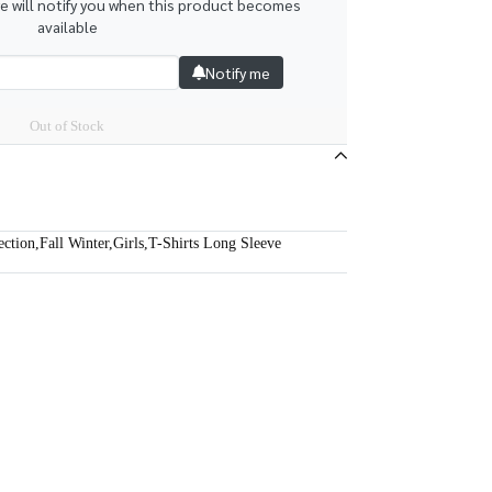
we will notify you when this product becomes
available
Notify me
Out of Stock
ection
,
Fall Winter
,
Girls
,
T-Shirts Long Sleeve