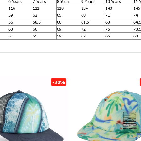
6 Years
7 Years
8 Years
9 Years
10 Years
11 
116
122
128
134
140
146
59
62
65
68
71
74
56
58.5
60
61.5
63
64.
63
66
69
72
75
78.
51
55
59
62
65
68
-30%