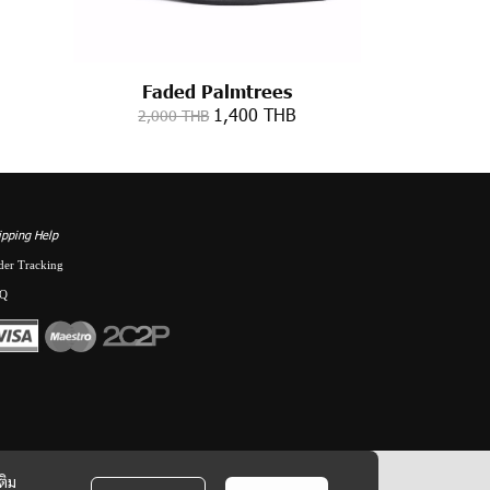
Faded Palmtrees
1,400 THB
2,000 THB
ipping Help
der Tracking
Q
ติม