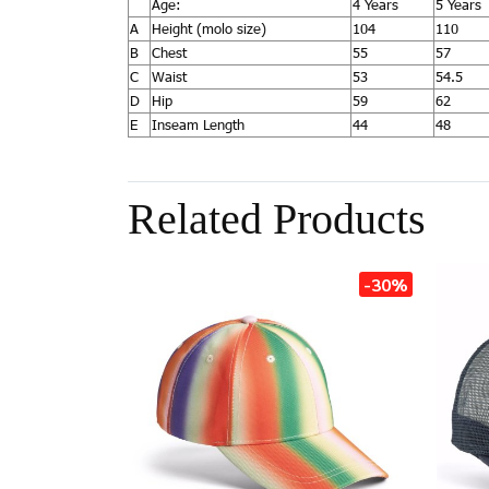
Age:
4 Years
5 Years
A
Height (molo size)
104
110
B
Chest
55
57
C
Waist
53
54.5
D
Hip
59
62
E
Inseam Length
44
48
Related Products
-30%