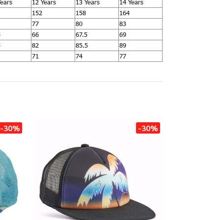
Years
12 Years
13 Years
14 Years
152
158
164
77
80
83
5
66
67.5
69
5
82
85.5
89
71
74
77
-30%
-30%