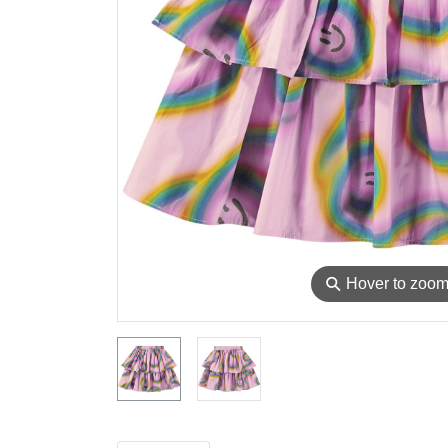
⚲
Hover to zoo