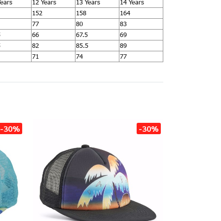
Years
12 Years
13 Years
14 Years
152
158
164
77
80
83
5
66
67.5
69
5
82
85.5
89
71
74
77
-30%
-30%