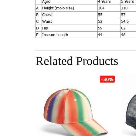
Age:
4 Years
5 Years
A
Height (molo size)
104
110
B
Chest
55
57
C
Waist
53
54.5
D
Hip
59
62
E
Inseam Length
44
48
Related Products
-30%