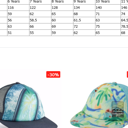
6 Years
7 Years
8 Years
9 Years
10 Years
11 
116
122
128
134
140
146
59
62
65
68
71
74
56
58.5
60
61.5
63
64.
63
66
69
72
75
78.
51
55
59
62
65
68
-30%