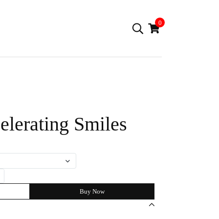
0
celerating Smiles
Buy Now