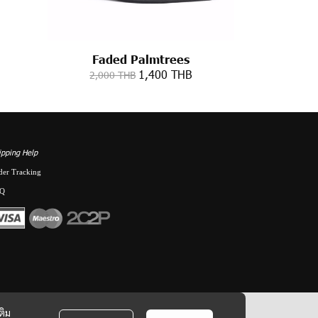
Faded Palmtrees
1,400 THB
2,000 THB
ipping Help
der Tracking
Q
ติม